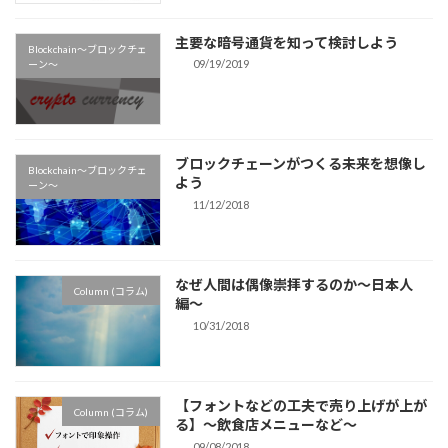
主要な暗号通貨を知って検討しよう
Blockchain〜ブロックチェ
09/19/2019
ーン〜
ブロックチェーンがつくる未来を想像し
Blockchain〜ブロックチェ
よう
ーン〜
11/12/2018
なぜ人間は偶像崇拝するのか〜日本人
Column (コラム)
編〜
10/31/2018
【フォントなどの工夫で売り上げが上が
Column (コラム)
る】〜飲食店メニューなど〜
09/08/2018