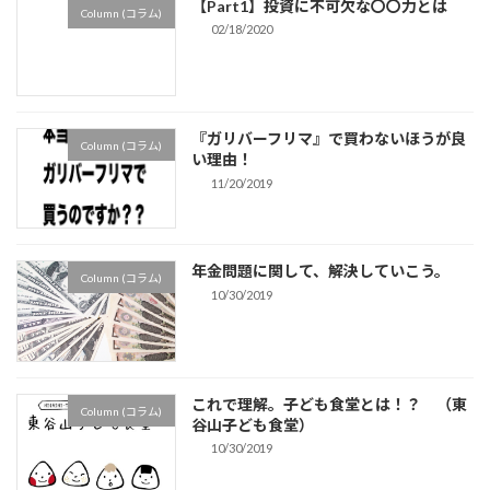
【Part1】投資に不可欠な〇〇力とは
Column (コラム)
02/18/2020
『ガリバーフリマ』で買わないほうが良
Column (コラム)
い理由！
11/20/2019
年金問題に関して、解決していこう。
Column (コラム)
10/30/2019
これで理解。子ども食堂とは！？ （東
Column (コラム)
谷山子ども食堂）
10/30/2019