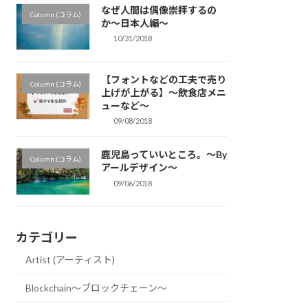
なぜ人間は偶像崇拝するの
Column (コラム)
か〜日本人編〜
10/31/2018
【フォントなどの工夫で売り
Column (コラム)
上げが上がる】〜飲食店メニ
ューなど〜
09/08/2018
鹿児島っていいところ。〜By
Column (コラム)
アールデザイン〜
09/06/2018
カテゴリー
Artist (アーティスト)
Blockchain〜ブロックチェーン〜