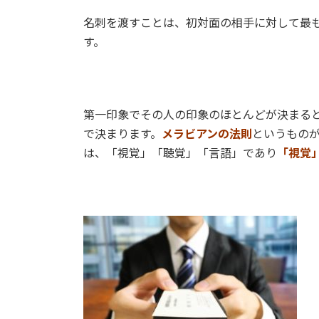
日
時
名刺を渡すことは、初対面の相手に対して最
:
す。
第一印象でその人の印象のほとんどが決まる
で決まります。
メラビアンの法則
というもの
は、「視覚」「聴覚」「言語」であり
「視覚