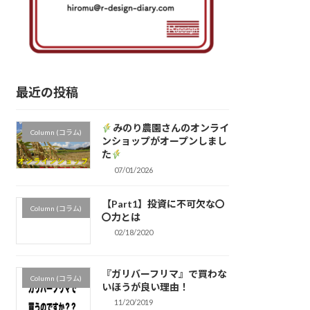
最近の投稿
みのり農園さんのオンライ
Column (コラム)
ンショップがオープンしまし
た
07/01/2026
【Part1】投資に不可欠な〇
Column (コラム)
〇力とは
02/18/2020
『ガリバーフリマ』で買わな
Column (コラム)
いほうが良い理由！
11/20/2019