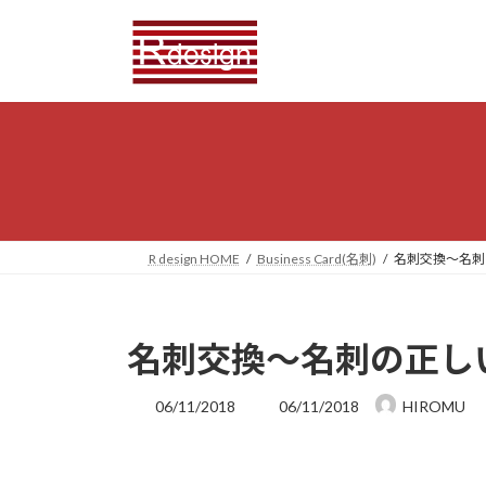
コ
ナ
ン
ビ
テ
ゲ
ン
ー
ツ
シ
へ
ョ
ス
ン
キ
に
ッ
移
プ
動
R design HOME
Business Card(名刺)
名刺交換〜名刺
名刺交換〜名刺の正し
最
06/11/2018
06/11/2018
HIROMU
終
更
新