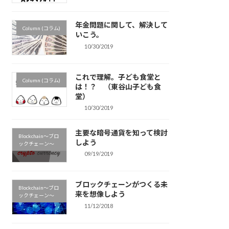
年金問題に関して、解決して
Column (コラム)
いこう。
10/30/2019
これで理解。子ども食堂と
Column (コラム)
は！？ （東谷山子ども食
堂）
10/30/2019
主要な暗号通貨を知って検討
Blockchain〜ブロ
しよう
ックチェーン〜
09/19/2019
ブロックチェーンがつくる未
Blockchain〜ブロ
来を想像しよう
ックチェーン〜
11/12/2018