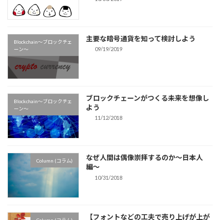
主要な暗号通貨を知って検討しよう
Blockchain〜ブロックチェ
09/19/2019
ーン〜
ブロックチェーンがつくる未来を想像し
Blockchain〜ブロックチェ
よう
ーン〜
11/12/2018
なぜ人間は偶像崇拝するのか〜日本人
Column (コラム)
編〜
10/31/2018
【フォントなどの工夫で売り上げが上が