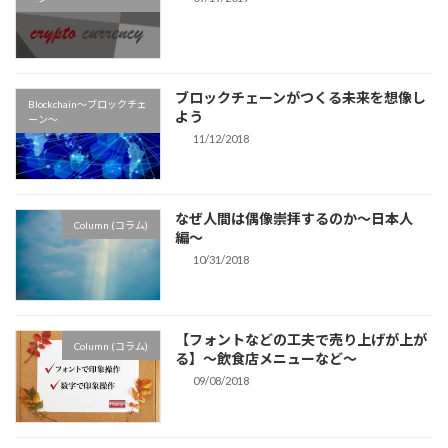
ブロックチェーンがつくる未来を想像し
Blockchain〜ブロックチェ
よう
ーン〜
11/12/2018
なぜ人間は偶像崇拝するのか〜日本人
Column (コラム)
編〜
10/31/2018
【フォントなどの工夫で売り上げが上が
Column (コラム)
る】〜飲食店メニューなど〜
09/08/2018