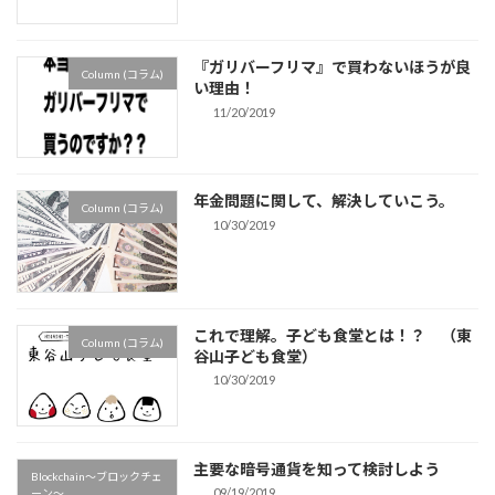
『ガリバーフリマ』で買わないほうが良
Column (コラム)
い理由！
11/20/2019
年金問題に関して、解決していこう。
Column (コラム)
10/30/2019
これで理解。子ども食堂とは！？ （東
Column (コラム)
谷山子ども食堂）
10/30/2019
主要な暗号通貨を知って検討しよう
Blockchain〜ブロックチェ
09/19/2019
ーン〜